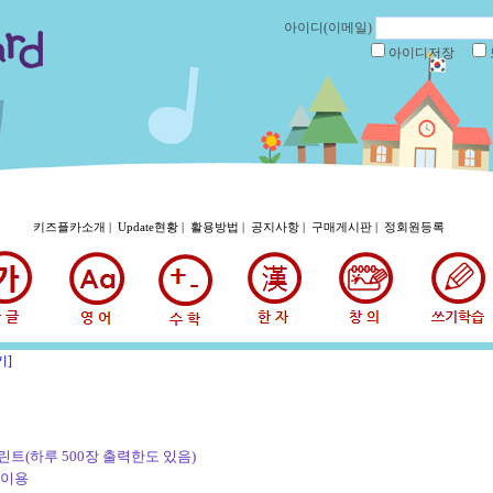
아이디(이메일)
아이디저장
키즈플카소개 |
Update현황 |
활용방법 |
공지사항 |
구매게시판 |
정회원등록
기]
린트(하루 500장 출력한도 있음)
 이용