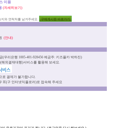
스 이용
용
(자세히보기)
송지와 연락처를 남겨주세요.
구매게시판 바로가기
원
0원
(안내)
(우리은행 1005-401-928456 예금주: 키즈플카 박하진)
able(해외결재대행)서비스를 활용해 보세요.
으로 결제가 불가합니다.
 IE(구 인터넷익플로러)로 접속해 주세요